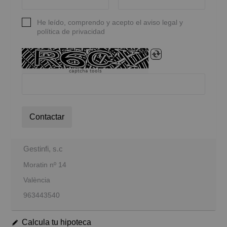
He leído, comprendo y acepto el aviso legal y
política de privacidad
captcha tools
Contactar
Gestinfi, s.c
Moratin nº 14
València
963443540
Calcula tu hipoteca