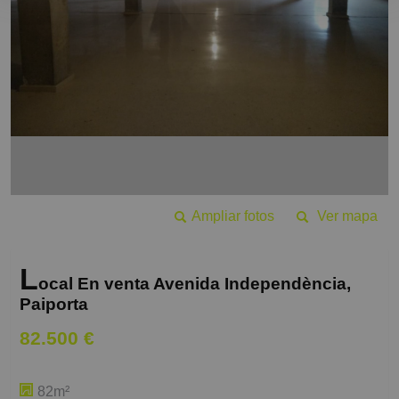
Ampliar fotos
Ver mapa
L
ocal En venta Avenida Independència,
Paiporta
82.500 €
82m²